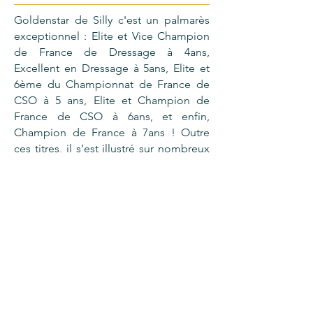
Goldenstar de Silly c'est un palmarès
exceptionnel : Elite et Vice Champion
de France de Dressage à 4ans,
Excellent en Dressage à 5ans, Elite et
6ème du Championnat de France de
CSO à 5 ans, Elite et Champion de
France de CSO à 6ans, et enfin,
Champion de France à 7ans ! Outre
ces titres, il s’est illustré sur nombreux
GP Pro 3 120/125, Poney E1 et EElite
ainsi que plusieurs GP Futures Élites
7ans avant de quitter la France pour le
drapeau Belge et de passer sous la
selle de la jeune Elise Thirion. Avec
celle-ci, il participe à plusieurs CSIP et
CSIOP jusqu’à 130. Il termine
notamment 4eme à Lier dans la 120,
3ème du CSIP 110 de Fontainebleau,
3ème du CSIP 120 de Dunkerque,