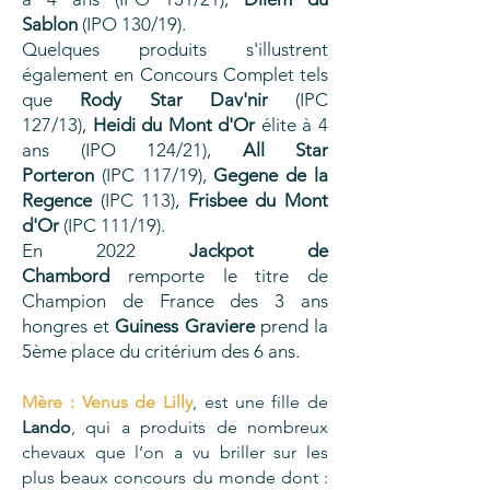
Sablon
(IPO 130/19).
Quelques produits s'illustrent
également en Concours Complet tels
que
Rody Star Dav'nir
(IPC
127/13),
Heidi du Mont d'Or
élite à 4
ans (IPO 124/21),
All Star
Porteron
(IPC 117/19),
Gegene de la
Regence
(IPC 113),
Frisbee du Mont
d'Or
(IPC 111/19).
En 2022
Jackpot de
Chambord
remporte le titre de
Champion de France des 3 ans
hongres et
Guiness Graviere
prend la
5ème place du critérium des 6 ans.
Mère :
Venus de
Lilly
, est une fille de
Lando
, qui a produits de nombreux
chevaux que l’on a vu briller sur les
plus beaux concours du monde dont :