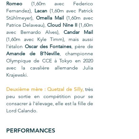
Romeo
(1,60m avec Federico
Fernandez),
Lacan
(1,60m avec Patrick
Stühlmeyer),
Ornella Mail
(1,60m avec
Patrice Delaveau),
Cloud Nine II
(1,60m
avec Bernardo Alves),
Candar Mail
(1,60m avec Kyle Timm), mais aussi
l’étalon
Oscar des Fontaines
, père de
Amande de B’Neville
, championne
Olympique de CCE à Tokyo en 2020
avec la cavalière allemande Julia
Krajewski.
Deuxième mère :
Quetzal de Silly,
,
très
peu sortie en compétition pour se
consacrer à l'élevage, elle est la fille de
Lord Calando.
PERFORMANCES