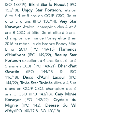
ISO 133/19),
Bikini Star la Riouat
( IPO
153/18),
Unjoy Star Porteron
, étalon
élite à 4 et 5 ans en CCJP CSO, 3e et
élite à 6 ans (IPO 150/14),
Very Star
Kerveyer
, étalon, champion des 4 et 6
ans B CSO et élite, 3e et élite à 5 ans,
champion de France Poney élite B en
2016 et médaille de bronze Poney élite
B en 2017 (IPO 149/15).
Flamenca
d'Hurl'vent
(IPO 149/22),
Beauty Star
Porteron
excellent à 4 ans, 3e et élite à
5 ans en CCJP (IPO 148/21),
Dhar d'art
Gavotin
(IPO 144/18 & ISO
116/18),
Disco d'Avril Lacour
(IPO
144/22),
Tovie Star Troidés
élite à 4,5 et
6 ans en CCJP CSO, champion des 6
ans C CSO (IPO 143/18),
Cary Movie
Kerveyer
(IPO 142/22),
Crystale du
Mignie
(IPO 143),
Deesse du Val
d'Ay
(IPO 140/17 & ISO 120/18).