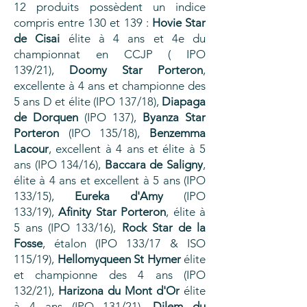
12 produits possèdent un indice
compris entre 130 et 139 :
Hovie Star
de Cisai
élite à 4 ans et 4e du
championnat en CCJP ( IPO
139/21),
Doomy Star Porteron
,
excellente à 4 ans et championne des
5 ans D et élite (IPO 137/18),
Diapaga
de Dorquen
(IPO 137),
Byanza Star
Porteron
(IPO 135/18),
Benzemma
Lacour
, excellent à 4 ans et élite à 5
ans (IPO 134/16),
Baccara de Saligny
,
élite à 4 ans et excellent à 5 ans (IPO
133/15),
Eureka d'Amy
(IPO
133/19),
Afinity Star Porteron
, élite à
5 ans (IPO 133/16),
Rock Star de la
Fosse
, étalon (IPO 133/17 & ISO
115/19),
Hellomyqueen St Hymer
élite
et championne des 4 ans (IPO
132/21),
Harizona du Mont d'Or
élite
à 4 ans (IPO 131/21),
Dilem du