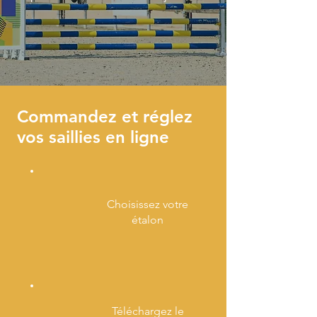
Commandez et réglez
vos saillies en ligne
Choisissez votre
étalon
Téléchargez le