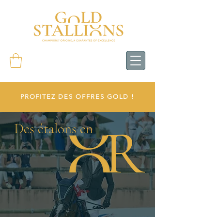
PROFITEZ DES OFFRES GOLD !
R
Des étalons en