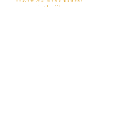
pouvons vous aider à atteindre
vos objectifs d’élevage.
PRENDRE CONTACT
Nos Partenaires